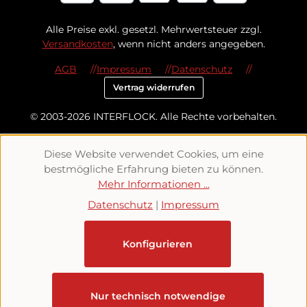
Alle Preise exkl. gesetzl. Mehrwertsteuer zzgl.
Versandkosten
, wenn nicht anders angegeben.
AGB
Impressum
Datenschutz
Vertrag widerrufen
© 2003-2026 INTERFLOCK. Alle Rechte vorbehalten.
Diese Website verwendet Cookies, um eine
bestmögliche Erfahrung bieten zu können.
Mehr Informationen ...
Datenschutz
|
Impressum
Konfigurieren
Nur technisch notwendige