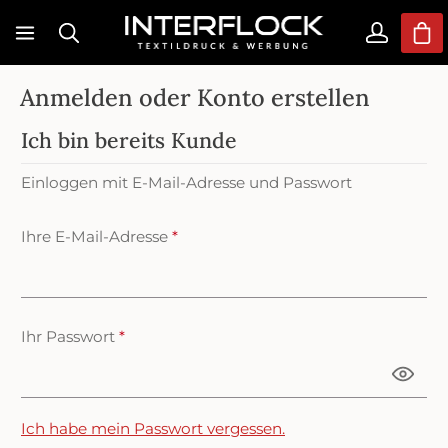
Zum Hauptinhalt springen
War
Anmelden oder Konto erstellen
Ich bin bereits Kunde
Einloggen mit E-Mail-Adresse und Passwort
Ihre E-Mail-Adresse
*
Ihr Passwort
*
Ich habe mein Passwort vergessen.