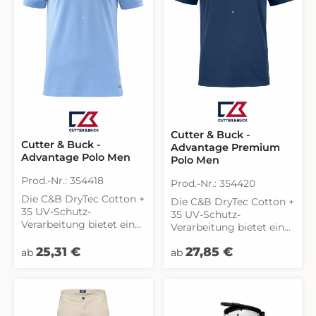
Cutter & Buck -
Cutter & Buck -
Advantage Premium
Advantage Polo Men
Polo Men
Prod.-Nr.: 354418
Prod.-Nr.: 354420
Die C&B DryTec Cotton +
Die C&B DryTec Cotton +
35 UV-Schutz-
35 UV-Schutz-
Verarbeitung bietet eine
Verarbeitung bietet eine
weiche Haptik mit einem
weiche Haptik mit einem
Regulärer Preis:
Regulärer Preis:
Hauch von Stretch und
25,31 €
27,85 €
ab
Hauch von Stretch und
ab
einen guten
einen guten
Feuchtigkeitsabtranspor
Feuchtigkeitstransport,
t, was dieses Polo zu
was dieses Polo zu
einem begehrten
einem begehrten
Kleidungsstück macht.
Kleidungsstück macht.