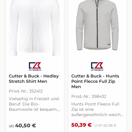
Detail dieser Golftasche
wurde entwickelt, um Ihr
Golferlebnis zu
verbessern.
Material: PVC mit
DiamantmusterGewicht:
2,22
kgGeschlecht: Unisex
Cutter & Buck - Hunts
Cutter & Buck - Hedley
Point Flecce Full Zip
Stretch Shirt Men
Men
Prod.-Nr.: 352412
Prod.-Nr.: 358432
Vielseitig in Freizeit und
Hunts Point Fleece Full
Beruf. Die Bio-
Zip ist eine
Baumwolle ist bequem,
außergewöhnlich weiche
atmungsaktivität und
und bequeme
höchst elastisch. Solo
Verkaufspreis:
Regulärer Preis:
50,39 €
40,50 €
Regulärer Preis:
Fleecejacke aus
oder als zweite Lage
ab
UVP
62,98 €
recyceltem Polyester in
tragbar. Perfekt für