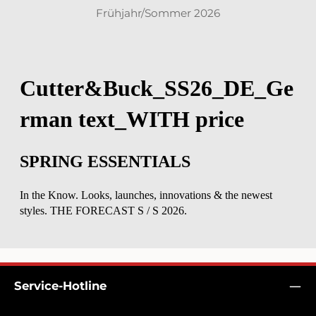
Material: Obermaterial:
Frühjahr/Sommer 2026
50% Recyceltes
Polyester, 50% Polyester,
Wattierung: 100 %
Polyester, Futter: 100 %
PolyesterGewicht: Shell
fabric: 160 g/m2, Fôr: 65
g/m2Geschlecht: Herren
Service-Hotline