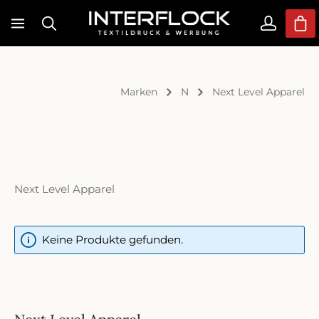
Zum Hauptinhalt springen
War
Marken
N
Next Level Apparel
Next Level Apparel
Keine Produkte gefunden.