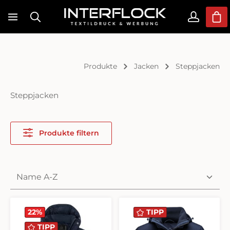
Zum Hauptinhalt springen
War
Produkte
Jacken
Steppjacken
Steppjacken
Produkte filtern
22
%
TIPP
TIPP