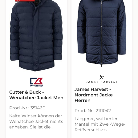
James Harvest -
Cutter & Buck -
Nordmont Jacke
Wenatchee Jacket Men
Herren
Prod.-Nr.: 351460
Prod.-Nr.: 2111042
Kalte Winter können der
Längerer, wattierter
Wenatchee Jacket nichts
Mantel mit Zwei-Wege-
anhaben. Sie ist die
Reißverschluss.
ideale Jacke für
Abnehmbare Kapuze.