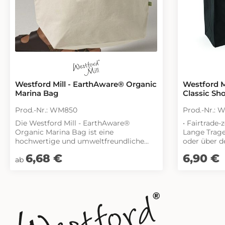
Westford Mill - EarthAware® Organic
Westford Mi
Marina Bag
Classic Sh
Prod.-Nr.: WM850
Prod.-Nr.: 
Die Westford Mill - EarthAware®
• Fairtrade-
Organic Marina Bag ist eine
Lange Trage
hochwertige und umweltfreundliche
oder über d
Tasche, die sowohl stilvoll als auch
werden• Hen
Regulärer Preis:
6,68 €
Regulärer Pr
6,90 €
funktional ist. Hergestellt aus schwerer
ohne Inhalt
ab
Bio-Baumwolle, bietet diese Tasche eine
ausgezeichnete Qualität, die Sie spüren
können. Der praktische
Knebelverschluss sorgt dafür, dass Ihre
Gegenstände sicher verstaut sind,
während die gewebten Baumwoll-
Tragegriffe sowohl in der Hand als auch