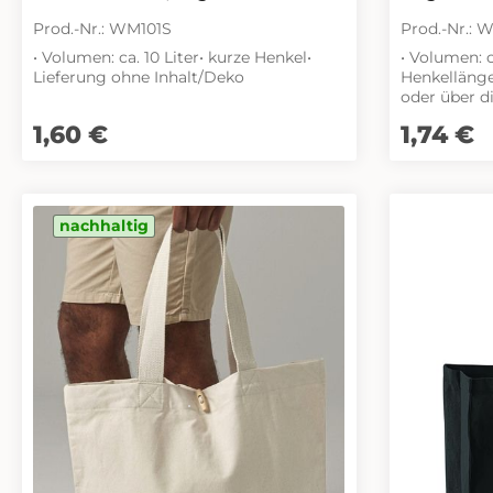
Prod.-Nr.: WM101S
Prod.-Nr.: 
• Volumen: ca. 10 Liter• kurze Henkel•
• Volumen: c
Lieferung ohne Inhalt/Deko
Henkellänge
oder über d
werden• Lie
Regulärer Preis:
1,60 €
Regulärer Pr
1,74 €
nachhaltig