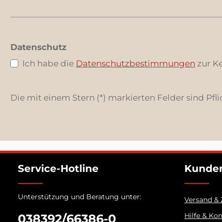
Datenschutz
Ich habe die
Datenschutzbestimmungen
zur K
Die mit einem Stern (*) markierten Felder sind Pfli
Service-Hotline
Kunden
Unterstützung und Beratung unter:
Versand &
Hilfe & Ko
038392/66386-0