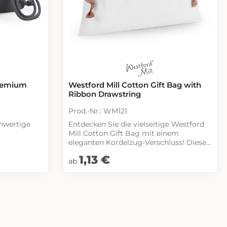
Premium
Westford Mill Cotton Gift Bag with
Ribbon Drawstring
Prod.-Nr.: WM121
hwertige
Entdecken Sie die vielseitige Westford
Mill Cotton Gift Bag mit einem
eleganten Kordelzug-Verschluss! Diese
n
gebürstete Baumwolltasche ist nicht
Regulärer Preis:
1,13 €
Dekoration•
nur praktisch, sondern auch ein
ab
rung ohne
stilvolles Accessoire für jede
Gelegenheit. Das kontrastfarbene Band,
le
verleiht der Tasche einen besonderen
/m²
Charme und macht sie zu einem echten
Hingucker. Ideal für Geschenke,
Dekoration oder als praktische
Aufbewahrungslösung – die