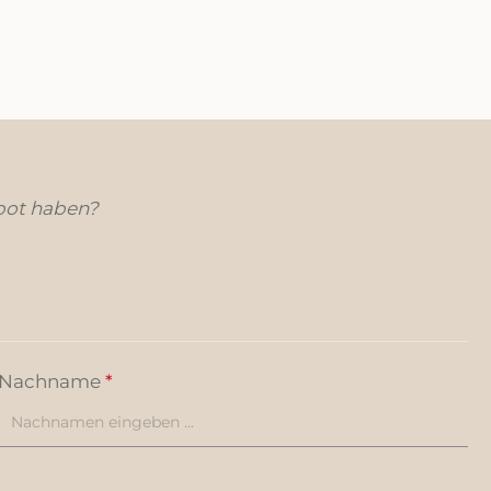
Möglichkeiten sind nahezu unbegrenzt.
Bitte beachten Sie, dass die Lieferung
ohne Inhalt erfolgt. Machen Sie Ihre
Geschenke noch besonderer mit dieser
ansprechenden und funktionalen
Baumwolltasche!
bot haben?
Nachname
*