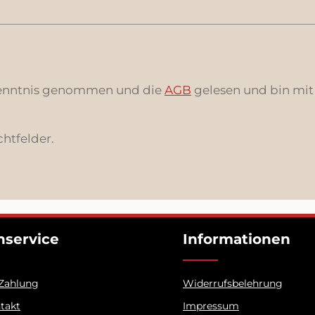
enntnis genommen und die
AGB
gelesen und bin mit
chtfelder.
service
Informationen
 Zahlung
Widerrufsbelehrung
ntakt
Impressum