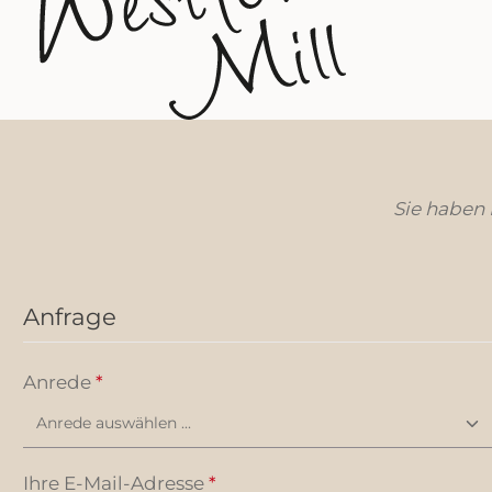
über der Schulter getragen werden
können. Mit einer Länge, die optimalen
Tragekomfort bietet, ist die Marina Bag
ideal für den täglichen Gebrauch oder
als stilvolle Deko für Ihre Ausflüge. Die
Lieferung erfolgt ohne Inhalt, sodass Sie
die Tasche ganz nach Ihren Wünschen
füllen können. Mit einem großzügigen
Volumen von mehreren Litern ist sie
perfekt für Einkäufe, Ausflüge oder als
Sie haben
Begleiter für den Alltag. Setzen Sie auf
Nachhaltigkeit und Stil mit der
Westford Mill - EarthAware® Organic
Marina Bag!
Anfrage
Anrede
*
Ihre E-Mail-Adresse
*